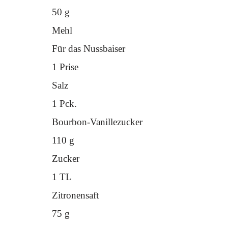
50 g
Mehl
Für das Nussbaiser
1 Prise
Salz
1 Pck.
Bourbon-Vanillezucker
110 g
Zucker
1 TL
Zitronensaft
75 g