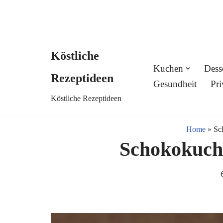
Köstliche
Skip
Kuchen
Dess
Rezeptideen
to
Gesundheit
Pri
Köstliche Rezeptideen
content
Home
»
Sc
Schokokuch