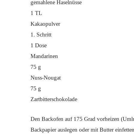
gemahlene Haselnüsse
1 TL
Kakaopulver
1. Schritt
1 Dose
Mandarinen
75 g
Nuss-Nougat
75 g
Zartbitterschokolade
Den Backofen auf 175 Grad vorheizen (Umlu
Backpapier auslegen oder mit Butter einfette