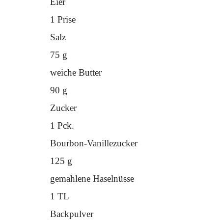
Eier
1 Prise
Salz
75 g
weiche Butter
90 g
Zucker
1 Pck.
Bourbon-Vanillezucker
125 g
gemahlene Haselnüsse
1 TL
Backpulver