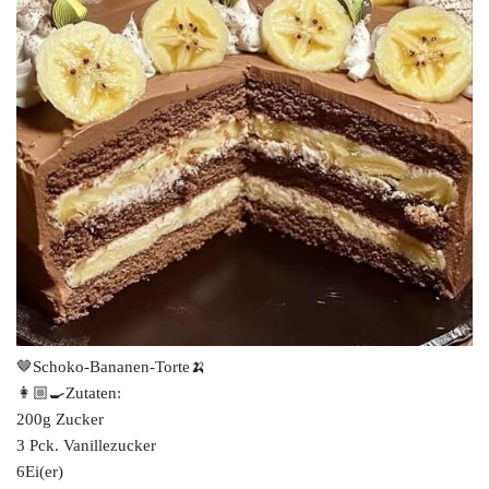
🤎Schoko-Bananen-Torte🍌
👩🏼‍🍳Zutaten:
200g Zucker
3 Pck. Vanillezucker
6Ei(er)