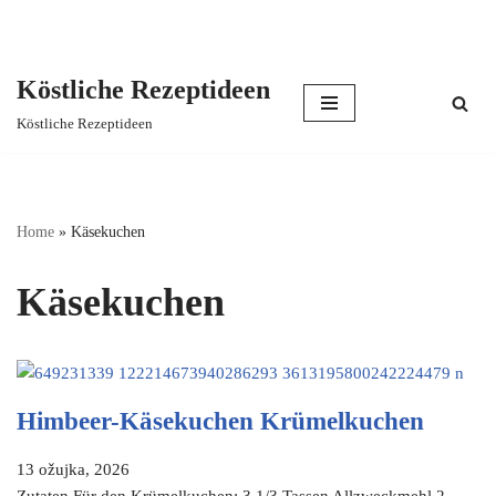
Köstliche Rezeptideen
Skip
Köstliche Rezeptideen
to
content
Home
»
Käsekuchen
Käsekuchen
Himbeer-Käsekuchen Krümelkuchen
13 ožujka, 2026
Zutaten Für den Krümelkuchen: 3 1/3 Tassen Allzweckmehl 2