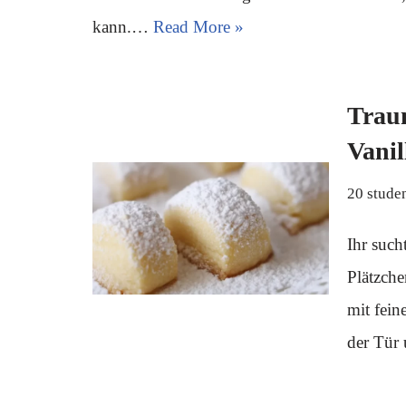
kann.…
Read More »
Traum
Vanil
20 stude
Ihr such
Plätzch
mit fein
der Tü