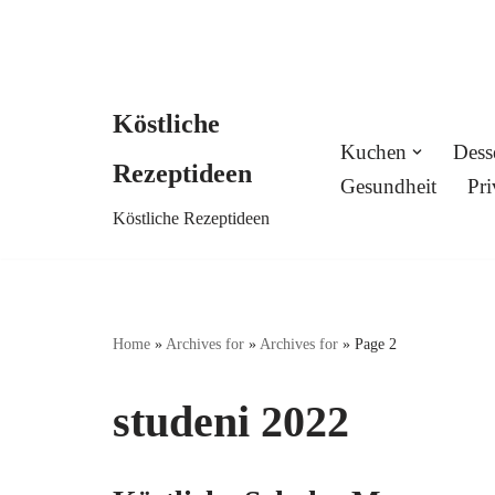
Köstliche
Skip
Kuchen
Dess
Rezeptideen
to
Gesundheit
Pri
Köstliche Rezeptideen
content
Home
»
Archives for
»
Archives for
»
Page 2
studeni 2022