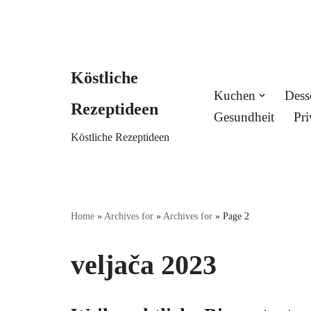
Köstliche
Skip
Kuchen
Dess
Rezeptideen
to
Gesundheit
Pri
Köstliche Rezeptideen
content
Home
»
Archives for
»
Archives for
»
Page 2
veljača 2023