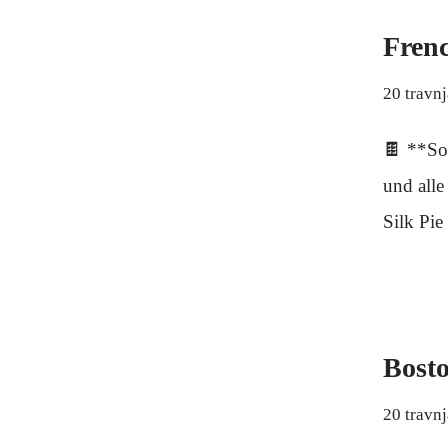
Frenc
20 travn
🍫 **So 
und alle
Silk Pi
Bost
20 travn