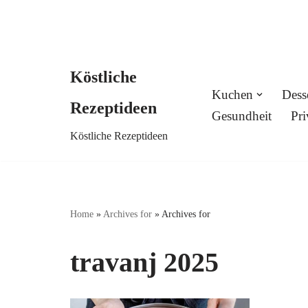
Köstliche
Skip
Kuchen
Dess
Rezeptideen
to
Gesundheit
Pri
Köstliche Rezeptideen
content
Home
»
Archives for
»
Archives for
travanj 2025