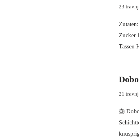
23 travn
Zutaten
Zucker 
Tassen H
Dobos
21 travn
🎂 Dobo
Schichtt
knuspri