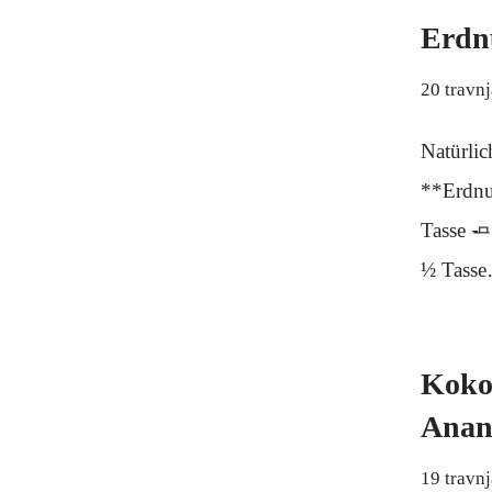
Erdn
20 travn
Natürlic
**Erdnu
Tasse 🧈
½ Tass
Koko
Anan
19 travn