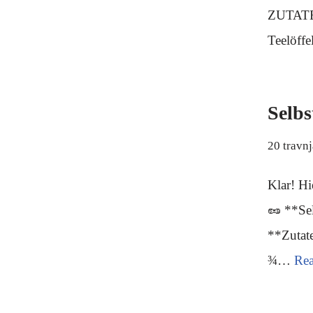
ZUTATEN
Teelöff
Selbs
20 travn
Klar! Hi
🥜 **Se
**Zutate
¾…
Re