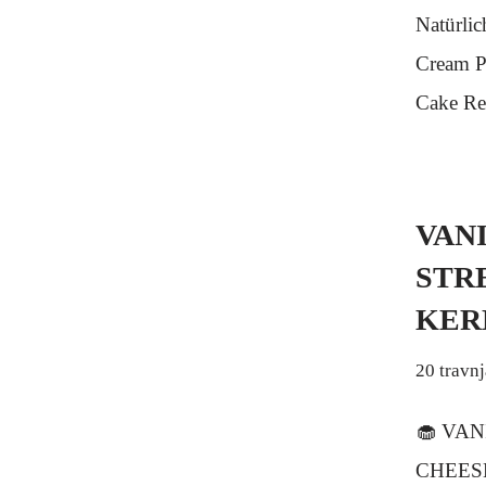
Natürlic
Cream P
Cake Re
VAN
STR
KER
20 travn
🧁 VA
CHEESEC