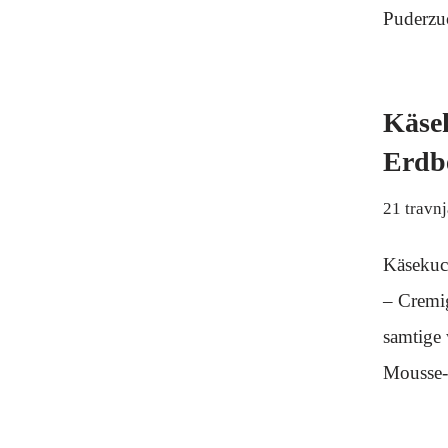
Puderz
Käse
Erdb
21 travn
Käsekuc
– Cremi
samtige 
Mousse-