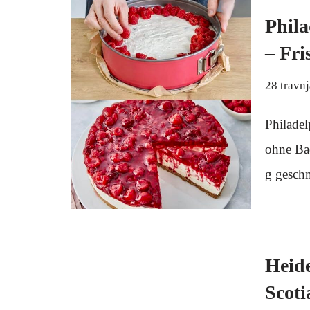
Phila
– Fri
28 travn
Philadel
ohne Ba
g gesch
Heid
Scoti