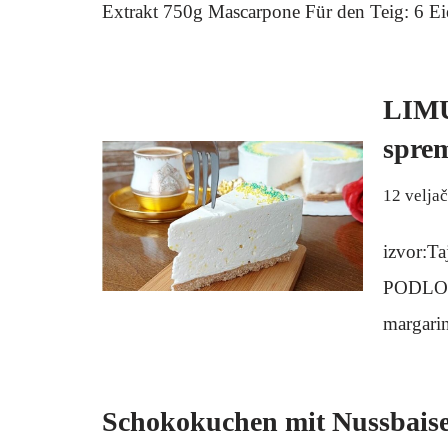
Extrakt 750g Mascarpone Für den Teig: 6 
LIMU
spre
12 velja
izvor:T
PODLOGU
margari
Schokokuchen mit Nussbais