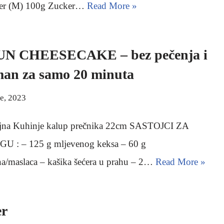
Eier (M) 100g Zucker…
Read More »
N CHEESECAKE – bez pečenja i
man za samo 20 minuta
če, 2023
ajna Kuhinje kalup prečnika 22cm SASTOJCI ZA
 : – 125 g mljevenog keksa – 60 g
na/maslaca – kašika šećera u prahu – 2…
Read More »
er