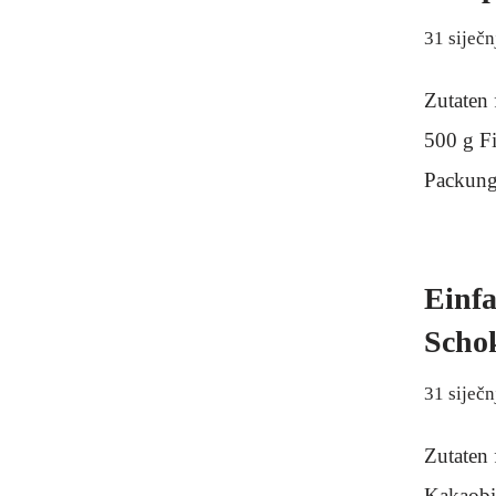
31 siječn
Zutaten 
500 g Fi
Packung
Einfa
Schok
31 siječn
Zutaten 
Kakaobi