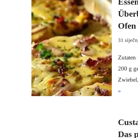
Essen
Überb
Ofen
31 siječn
Zutaten 
200 g ge
Zwiebel
»
Custa
Das p