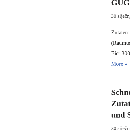
GUG
30 siječn
Zutaten:
(Raumte
Eier 30
More »
Schne
Zutat
und 
30 siječn