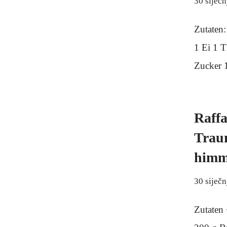
30 siječn
Zutaten:
1 Ei 1 
Zucker
Raff
Trau
himm
30 siječn
Zutaten 