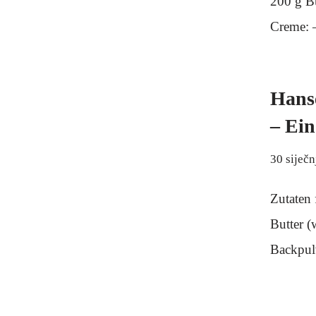
200 g Bu
Creme:
Hanse
– Ein
30 siječn
Zutaten 
Butter (
Backpul