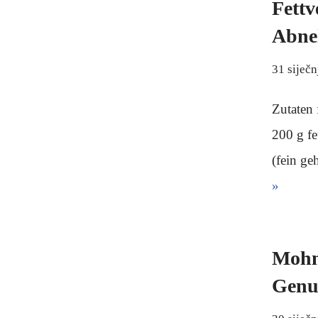
Fettv
Abne
31 siječn
Zutaten 
200 g fe
(fein ge
»
Mohn
Genu