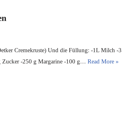
en
 Oetker Cremekruste) Und die Füllung: -1L Milch -3
 g Zucker -250 g Margarine -100 g…
Read More »