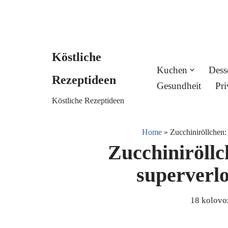
Köstliche
Skip
Kuchen
Dess
Rezeptideen
to
Gesundheit
Pri
Köstliche Rezeptideen
content
Home
»
Zucchiniröllchen:
Zucchiniröllc
superverl
18 kolovo