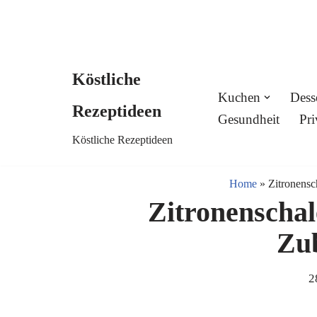
Köstliche
Skip
Kuchen
Dess
Rezeptideen
to
Gesundheit
Pri
Köstliche Rezeptideen
content
Home
»
Zitronensc
Zitronenschale
Zu
2