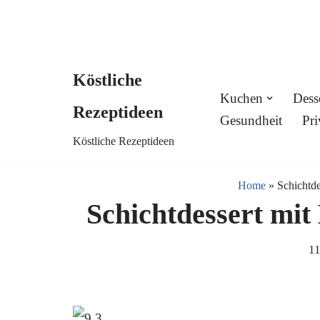
Köstliche
Skip
Kuchen
Dess
Rezeptideen
to
Gesundheit
Pri
Köstliche Rezeptideen
content
Home
»
Schichtde
Schichtdessert mi
11