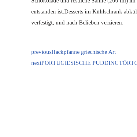
Schokolade und restliche Sahne (200 ml) im
entstanden ist.Desserts im Kühlschrank abküh
verfestigt, und nach Belieben verzieren.
previous
Hackpfanne griechische Art
next
PORTUGIESISCHE PUDDINGTÖRT