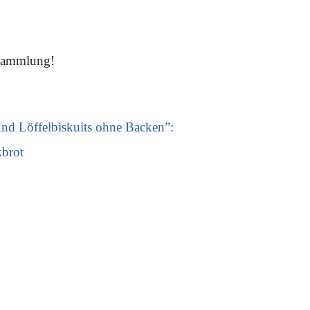
 Sammlung!
und Löffelbiskuits ohne Backen”:
kbrot