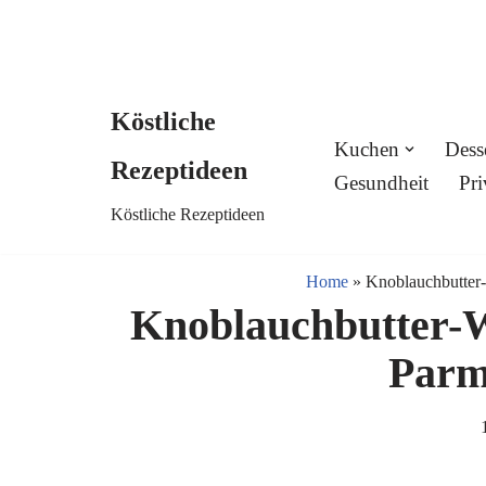
Köstliche
Skip
Kuchen
Dess
Rezeptideen
to
Gesundheit
Pri
Köstliche Rezeptideen
content
Home
»
Knoblauchbutter-
Knoblauchbutter-W
Parm