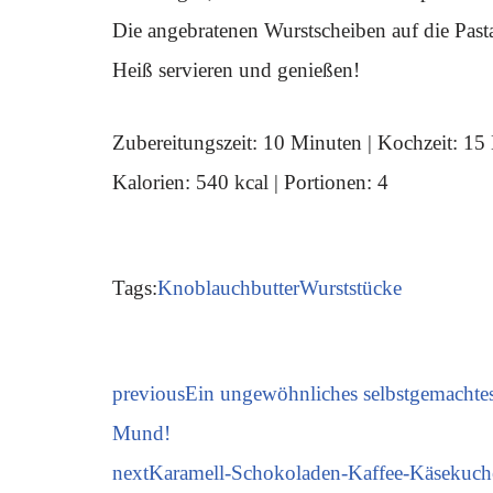
Die angebratenen Wurstscheiben auf die Pasta 
Heiß servieren und genießen!
Zubereitungszeit: 10 Minuten | Kochzeit: 15
Kalorien: 540 kcal | Portionen: 4
Tags:
Knoblauchbutter
Wurststücke
previous
Ein ungewöhnliches selbstgemachtes
Mund!
next
Karamell-Schokoladen-Kaffee-Käsekuche