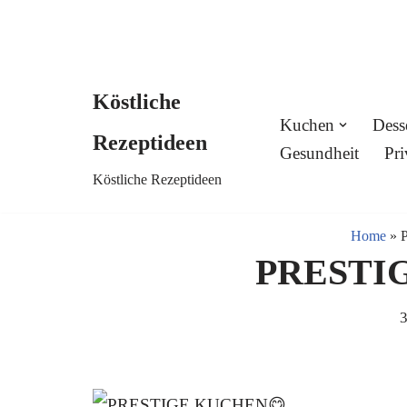
Köstliche
Skip
Kuchen
Dess
Rezeptideen
to
Gesundheit
Pri
Köstliche Rezeptideen
content
Home
»
PRESTI
3