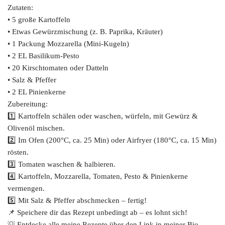
Zutaten:
• 5 große Kartoffeln
• Etwas Gewürzmischung (z. B. Paprika, Kräuter)
• 1 Packung Mozzarella (Mini-Kugeln)
• 2 EL Basilikum-Pesto
• 20 Kirschtomaten oder Datteln
• Salz & Pfeffer
• 2 EL Pinienkerne
Zubereitung:
1️⃣ Kartoffeln schälen oder waschen, würfeln, mit Gewürz &
Olivenöl mischen.
2️⃣ Im Ofen (200°C, ca. 25 Min) oder Airfryer (180°C, ca. 15 Min)
rösten.
3️⃣ Tomaten waschen & halbieren.
4️⃣ Kartoffeln, Mozzarella, Tomaten, Pesto & Pinienkerne
vermengen.
5️⃣ Mit Salz & Pfeffer abschmecken – fertig!
📌 Speichere dir das Rezept unbedingt ab – es lohnt sich!
💡 Entdecke alle meine Rezepte über den Link in meiner Bio –