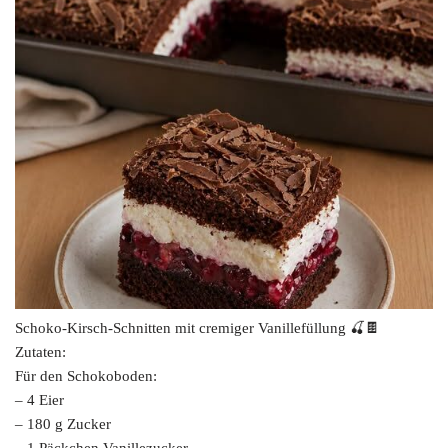
Schoko-Kirsch-Schnitten mit cremiger Vanillefüllung 🍒🍫
Zutaten:
Für den Schokoboden:
– 4 Eier
– 180 g Zucker
– 1 Päckchen Vanillezucker