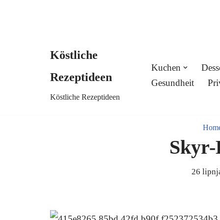
Köstliche
Skip
Kuchen
Dess
Rezeptideen
to
Gesundheit
Pri
Köstliche Rezeptideen
content
Hom
Skyr-
26 lipnj