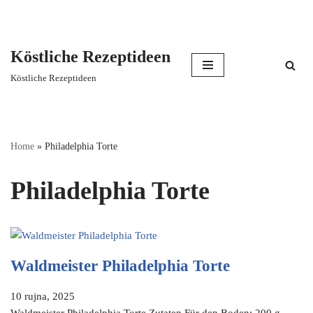
Köstliche Rezeptideen
Skip
Köstliche Rezeptideen
to
content
Home
»
Philadelphia Torte
Philadelphia Torte
Waldmeister Philadelphia Torte
10 rujna, 2025
Waldmeister Philadelphia Torte Zutaten Für den Boden: 200 g