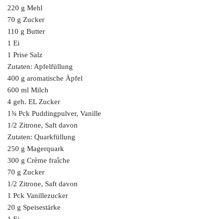
220 g Mehl
70 g Zucker
110 g Butter
1 Ei
1 Prise Salz
Zutaten: Apfelfüllung
400 g aromatische Äpfel
600 ml Milch
4 geh. EL Zucker
1¾ Pck Puddingpulver, Vanille
1/2 Zitrone, Saft davon
Zutaten: Quarkfüllung
250 g Magerquark
300 g Crème fraîche
70 g Zucker
1/2 Zitrone, Saft davon
1 Pck Vanillezucker
20 g Speisestärke