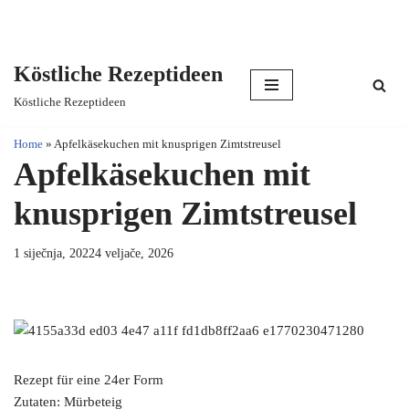
Köstliche Rezeptideen
Skip
Köstliche Rezeptideen
to
content
Home
»
Apfelkäsekuchen mit knusprigen Zimtstreusel
Apfelkäsekuchen mit
knusprigen Zimtstreusel
1 siječnja, 2022
4 veljače, 2026
Rezept für eine 24er Form
Zutaten: Mürbeteig