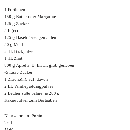
1 Portionen
150 g Butter oder Margarine
125 g Zucker
5 Ei(er)
125 g Haselnüsse, gemahlen
50 g Mehl
2 TL Backpulver
1 TL Zimt
800 g Äpfel z. B. Elstar, grob gerieben
½ Tasse Zucker
1 Zitrone(n), Saft davon
2 EL Vanillepuddingpulver
2 Becher süße Sahne, je 200 g
Kakaopulver zum Bestäuben
Nährwerte pro Portion
kcal
5360