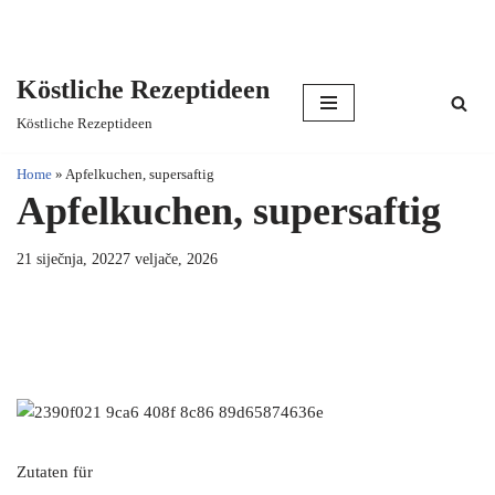
Köstliche Rezeptideen
Skip
Köstliche Rezeptideen
to
content
Home
»
Apfelkuchen, supersaftig
Apfelkuchen, supersaftig
21 siječnja, 2022
7 veljače, 2026
Zutaten für