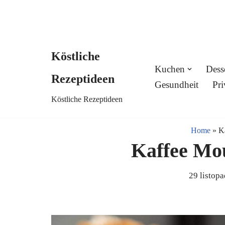
Köstliche
Skip
Kuchen
Dess
Rezeptideen
to
Gesundheit
Pri
Köstliche Rezeptideen
content
Home
»
K
Kaffee Mo
29 listop