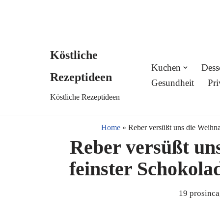
Köstliche
Skip
Kuchen
Dess
Rezeptideen
to
Gesundheit
Pri
Köstliche Rezeptideen
content
Home
»
Reber versüßt uns die Weihna
Reber versüßt uns
feinster Schokola
19 prosinca