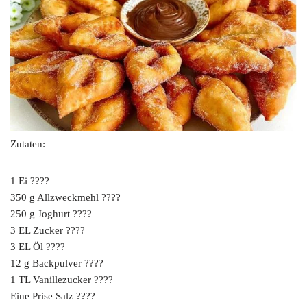
Zutaten:
1 Ei ????
350 g Allzweckmehl ????
250 g Joghurt ????
3 EL Zucker ????
3 EL Öl ????
12 g Backpulver ????
1 TL Vanillezucker ????
Eine Prise Salz ????