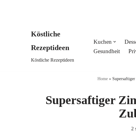
Köstliche
Skip
Kuchen
Dess
Rezeptideen
to
Gesundheit
Pri
Köstliche Rezeptideen
content
Home
»
Supersaftiger
Supersaftiger Zi
Zu
2 