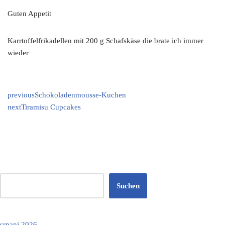
Guten Appetit
Karrtoffelfrikadellen mit 200 g Schafskäse die brate ich immer
wieder
previous
Schokoladenmousse-Kuchen
next
Tiramisu Cupcakes
Suchen
srpanj 2026