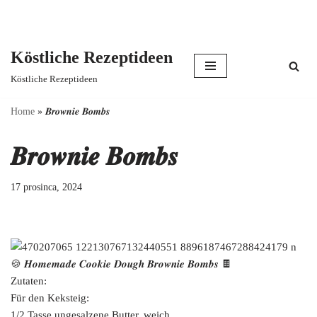
Köstliche Rezeptideen
Skip
Köstliche Rezeptideen
to
content
Home
»
𝑩𝒓𝒐𝒘𝒏𝒊𝒆 𝑩𝒐𝒎𝒃𝒔
𝑩𝒓𝒐𝒘𝒏𝒊𝒆 𝑩𝒐𝒎𝒃𝒔
17 prosinca, 2024
🍪 𝑯𝒐𝒎𝒆𝒎𝒂𝒅𝒆 𝑪𝒐𝒐𝒌𝒊𝒆 𝑫𝒐𝒖𝒈𝒉 𝑩𝒓𝒐𝒘𝒏𝒊𝒆 𝑩𝒐𝒎𝒃𝒔 🍫
Zutaten:
Für den Keksteig:
1/2 Tasse ungesalzene Butter, weich