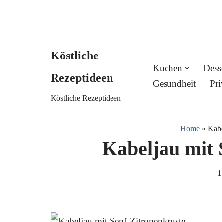
Köstliche
Skip
Kuchen
Dess
Rezeptideen
to
Gesundheit
Pri
Köstliche Rezeptideen
content
Home
»
Kabe
Kabeljau mit 
1