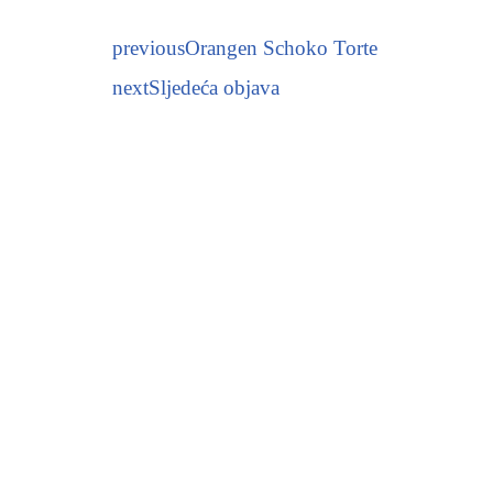
previous
Orangen Schoko Torte
next
Sljedeća objava