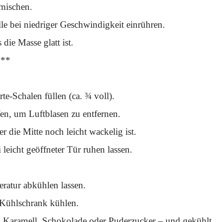
mischen.
le bei niedriger Geschwindigkeit einrühren.
die Masse glatt ist.
**
te-Schalen füllen (ca. ¾ voll).
fen, um Luftblasen zu entfernen.
r die Mitte noch leicht wackelig ist.
leicht geöffneter Tür ruhen lassen.
atur abkühlen lassen.
 Kühlschrank kühlen.
, Karamell, Schokolade oder Puderzucker – und gekühlt