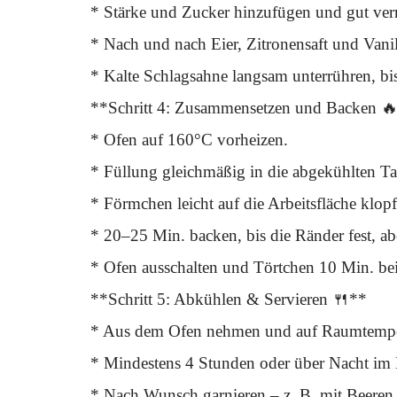
* Stärke und Zucker hinzufügen und gut ver
* Nach und nach Eier, Zitronensaft und Vanil
* Kalte Schlagsahne langsam unterrühren, bis 
**Schritt 4: Zusammensetzen und Backen 
* Ofen auf 160°C vorheizen.
* Füllung gleichmäßig in die abgekühlten Tar
* Förmchen leicht auf die Arbeitsfläche klop
* 20–25 Min. backen, bis die Ränder fest, abe
* Ofen ausschalten und Törtchen 10 Min. bei 
**Schritt 5: Abkühlen & Servieren 🍴**
* Aus dem Ofen nehmen und auf Raumtemper
* Mindestens 4 Stunden oder über Nacht im
* Nach Wunsch garnieren – z. B. mit Beeren