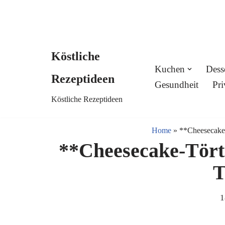
Köstliche
Skip
Kuchen
Dess
Rezeptideen
to
Gesundheit
Pri
Köstliche Rezeptideen
content
Home
»
**Cheesecake-
**Cheesecake-Tört
T
1