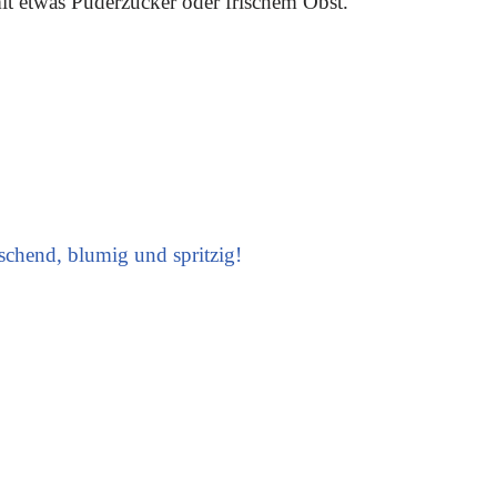
it etwas Puderzucker oder frischem Obst.
schend, blumig und spritzig!