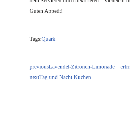
dem Servieren noch dekorieren – vielleicht m
Guten Appetit!
Tags:
Quark
previous
Lavendel-Zitronen-Limonade – erfri
next
Tag und Nacht Kuchen