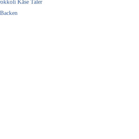
rokkoli Käse Taler
 Backen