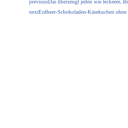
previous
Das überzeugt jeden wie leckeeer, B
next
Erdbeer-Schokoladen-Käsekuchen ohne