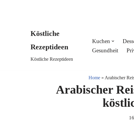
Köstliche
Skip
Kuchen
Dess
Rezeptideen
to
Gesundheit
Pri
Köstliche Rezeptideen
content
Home
»
Arabischer Reis
Arabischer Rei
köstli
16