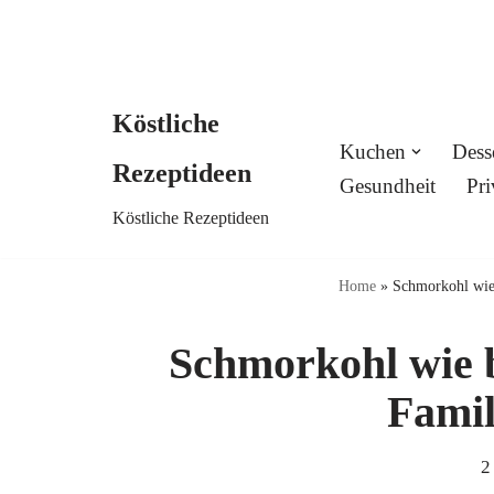
Köstliche
Skip
Kuchen
Dess
Rezeptideen
to
Gesundheit
Pri
Köstliche Rezeptideen
content
Home
»
Schmorkohl wie 
Schmorkohl wie b
Famil
2