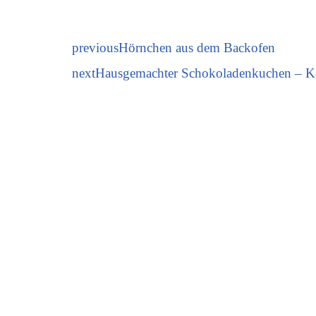
previous
Hörnchen aus dem Backofen
next
Hausgemachter Schokoladenkuchen – K