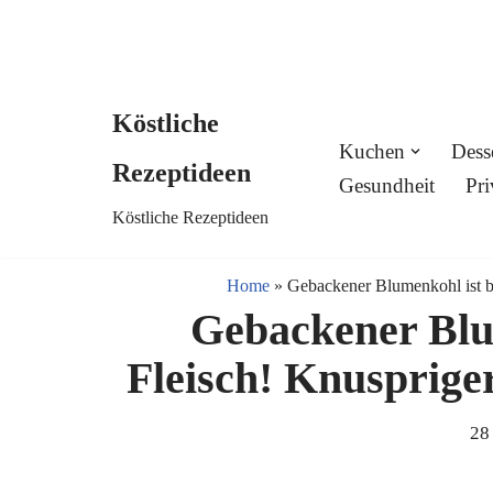
Köstliche
Skip
Kuchen
Dess
Rezeptideen
to
Gesundheit
Pri
Köstliche Rezeptideen
content
Home
»
Gebackener Blumenkohl ist b
Gebackener Blum
Fleisch! Knusprig
28