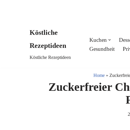
Köstliche
Skip
Kuchen
Dess
Rezeptideen
to
Gesundheit
Pri
Köstliche Rezeptideen
content
Home
»
Zuckerfrei
Zuckerfreier Ch
2