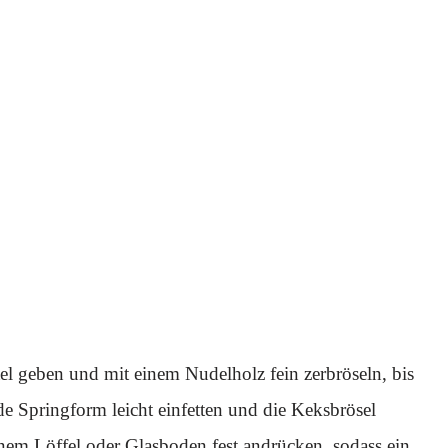
tel geben und mit einem Nudelholz fein zerbröseln, bis
de Springform leicht einfetten und die Keksbrösel
nem Löffel oder Glasboden fest andrücken, sodass ein