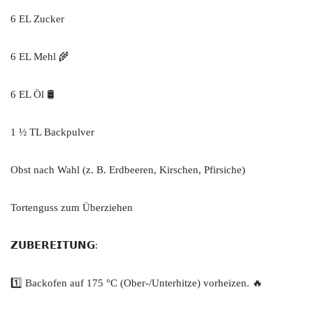
6 EL Zucker
6 EL Mehl 🌾
6 EL Öl 🛢️
1 ½ TL Backpulver
Obst nach Wahl (z. B. Erdbeeren, Kirschen, Pfirsiche)
Tortenguss zum Überziehen
𝗭𝗨𝗕𝗘𝗥𝗘𝗜𝗧𝗨𝗡𝗚:
1️⃣ Backofen auf 175 °C (Ober-/Unterhitze) vorheizen. 🔥