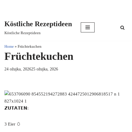
Köstliche Rezeptideen
Skip
Köstliche Rezeptideen
to
content
Home
»
Früchtekuchen
Früchtekuchen
24 ožujka, 2026
25 ožujka, 2026
𝗭𝗨𝗧𝗔𝗧𝗘𝗡:
3 Eier 🥚