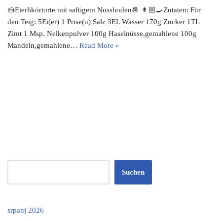
🍰Eierlikörtorte mit saftigem Nussboden🧆 👩🏼‍🍳Zutaten: Für
den Teig: 5Ei(er) 1 Prise(n) Salz 3EL Wasser 170g Zucker 1TL
Zimt 1 Msp. Nelkenpulver 100g Haselnüsse,gemahlene 100g
Mandeln,gemahlene…
Read More »
Suchen
srpanj 2026