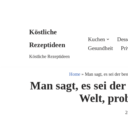
Köstliche
Skip
Kuchen
Dess
Rezeptideen
to
Gesundheit
Pri
Köstliche Rezeptideen
content
Home
»
Man sagt, es sei der be
Man sagt, es sei de
Welt, prob
2