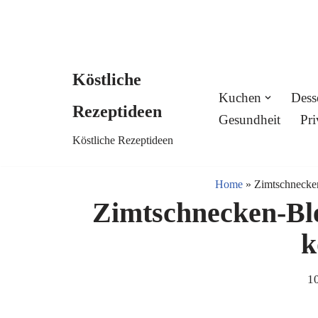
Köstliche
Skip
Kuchen
Dess
Rezeptideen
to
Gesundheit
Pri
Köstliche Rezeptideen
content
Home
»
Zimtschnecken
Zimtschnecken-Bl
k
10