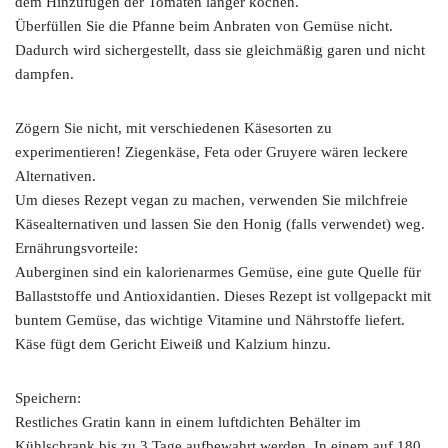
dem Hinzufügen der Tomaten länger kochen.
Überfüllen Sie die Pfanne beim Anbraten von Gemüse nicht.
Dadurch wird sichergestellt, dass sie gleichmäßig garen und nicht
dampfen.
Zögern Sie nicht, mit verschiedenen Käsesorten zu
experimentieren! Ziegenkäse, Feta oder Gruyere wären leckere
Alternativen.
Um dieses Rezept vegan zu machen, verwenden Sie milchfreie
Käsealternativen und lassen Sie den Honig (falls verwendet) weg.
Ernährungsvorteile:
Auberginen sind ein kalorienarmes Gemüse, eine gute Quelle für
Ballaststoffe und Antioxidantien. Dieses Rezept ist vollgepackt mit
buntem Gemüse, das wichtige Vitamine und Nährstoffe liefert.
Käse fügt dem Gericht Eiweiß und Kalzium hinzu.
Speichern:
Restliches Gratin kann in einem luftdichten Behälter im
Kühlschrank bis zu 3 Tage aufbewahrt werden. In einem auf 180