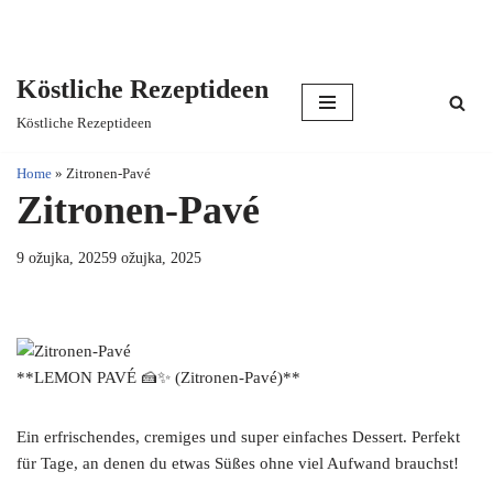
Köstliche Rezeptideen
Skip
Köstliche Rezeptideen
to
content
Home
»
Zitronen-Pavé
Zitronen-Pavé
9 ožujka, 2025
9 ožujka, 2025
**LEMON PAVÉ 🍰✨ (Zitronen-Pavé)**
Ein erfrischendes, cremiges und super einfaches Dessert. Perfekt
für Tage, an denen du etwas Süßes ohne viel Aufwand brauchst!