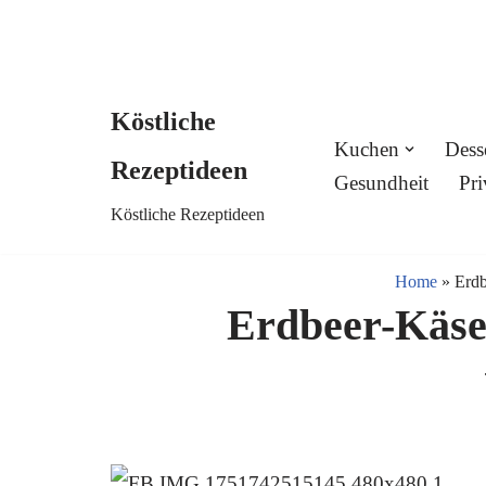
Köstliche
Skip
Kuchen
Dess
Rezeptideen
to
Gesundheit
Pri
Köstliche Rezeptideen
content
Home
»
Erdb
Erdbeer-Käse