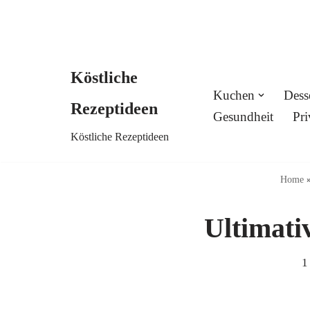
Köstliche
Skip
Kuchen
Dess
Rezeptideen
to
Gesundheit
Pri
Köstliche Rezeptideen
content
Home
Ultimati
1