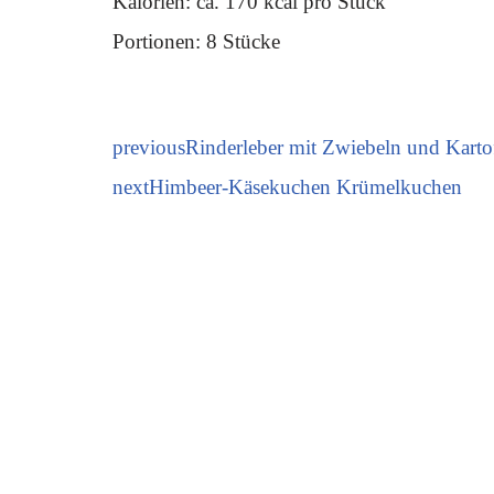
Kalorien: ca. 170 kcal pro Stück
Portionen: 8 Stücke
previous
Rinderleber mit Zwiebeln und Karto
next
Himbeer-Käsekuchen Krümelkuchen