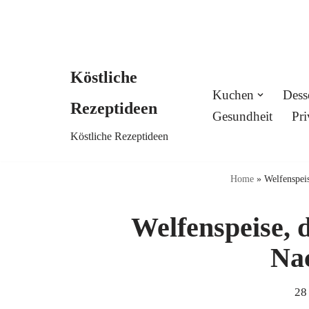
Köstliche
Skip
Kuchen
Dess
Rezeptideen
to
Gesundheit
Pri
Köstliche Rezeptideen
content
Home
»
Welfenspeis
Welfenspeise, 
Na
28