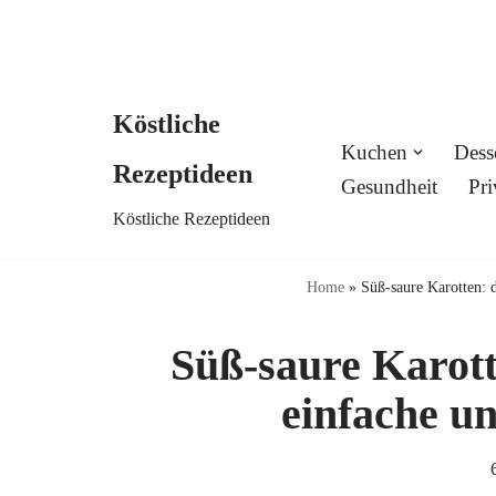
Köstliche
Skip
Kuchen
Dess
Rezeptideen
to
Gesundheit
Pri
Köstliche Rezeptideen
content
Home
»
Süß-saure Karotten: d
Süß-saure Karott
einfache un