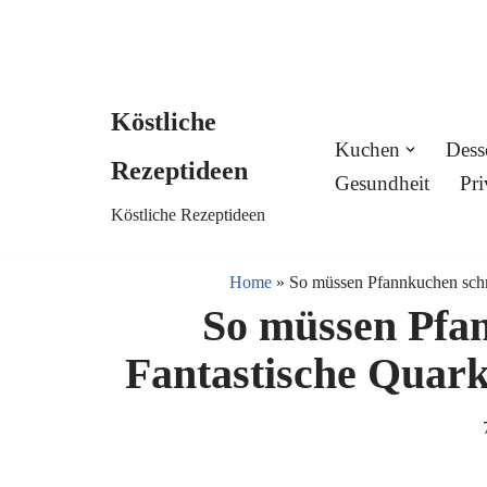
Köstliche
Skip
Kuchen
Dess
Rezeptideen
to
Gesundheit
Pri
Köstliche Rezeptideen
content
Home
»
So müssen Pfannkuchen sch
So müssen Pfa
Fantastische Quar