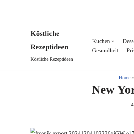
Köstliche
Skip
Kuchen
Dess
Rezeptideen
to
Gesundheit
Pri
Köstliche Rezeptideen
content
Home
New Yor
4