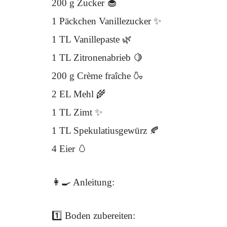
200 g Zucker 🧁
1 Päckchen Vanillezucker ✨
1 TL Vanillepaste 🌿
1 TL Zitronenabrieb 🍋
200 g Crème fraîche 🍶
2 EL Mehl 🌾
1 TL Zimt ✨
1 TL Spekulatiusgewürz 🍂
4 Eier 🥚
👩‍🍳 Anleitung:
1️⃣ Boden zubereiten: