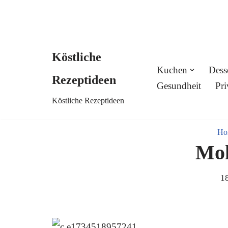
Köstliche
Skip
Kuchen
Dess
Rezeptideen
to
Gesundheit
Pri
Köstliche Rezeptideen
content
Ho
Mo
18