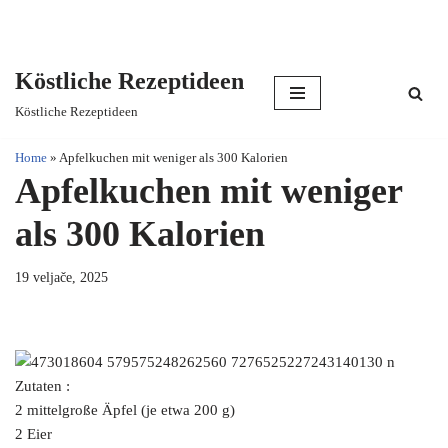
Köstliche Rezeptideen
Skip
Köstliche Rezeptideen
to
content
Home
»
Apfelkuchen mit weniger als 300 Kalorien
Apfelkuchen mit weniger
als 300 Kalorien
19 veljače, 2025
Zutaten :
2 mittelgroße Äpfel (je etwa 200 g)
2 Eier