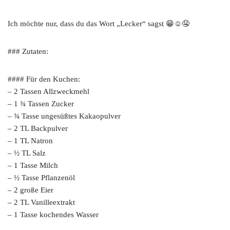
Ich möchte nur, dass du das Wort „Lecker“ sagst 😁☺🤤
### Zutaten:
#### Für den Kuchen:
– 2 Tassen Allzweckmehl
– 1 ¾ Tassen Zucker
– ¾ Tasse ungesüßtes Kakaopulver
– 2 TL Backpulver
– 1 TL Natron
– ½ TL Salz
– 1 Tasse Milch
– ½ Tasse Pflanzenöl
– 2 große Eier
– 2 TL Vanilleextrakt
– 1 Tasse kochendes Wasser